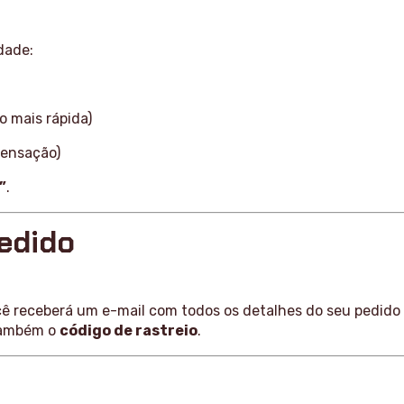
dade:
 mais rápida)
pensação)
”
.
pedido
ê receberá um e-mail com todos os detalhes do seu pedido 
também o
código de rastreio
.