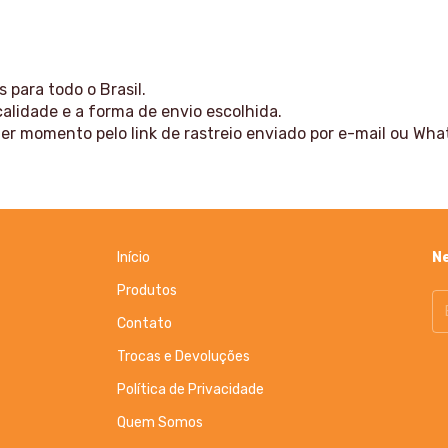
 para todo o Brasil.
alidade e a forma de envio escolhida.
r momento pelo link de rastreio enviado por e-mail ou Wha
Início
N
Produtos
Contato
Trocas e Devoluções
Política de Privacidade
Quem Somos